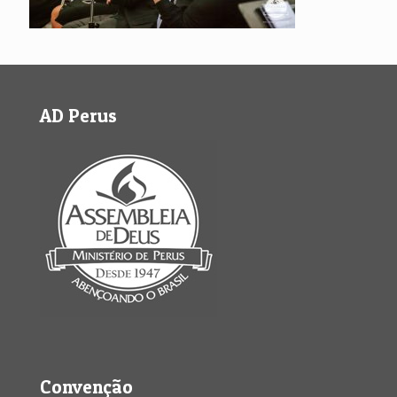
AD Perus
Convenção