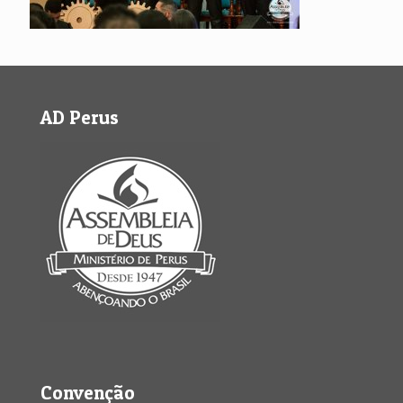
AD Perus
Convenção